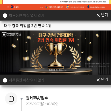
닫기
하루동안 이창 열지 않기
대구 경북 취업률 2년 연속 1위
# 맞춤별 입시정보
지원하려는 전형이 무엇인가요? 모집별 입시정보를 알려드려요.
수시 1차
수시 2차
정시모집
자율모집
닫기
하루동안 이창 열지 않기
원서교부/접수
2026.09.07(월) ~ 09.30(수)