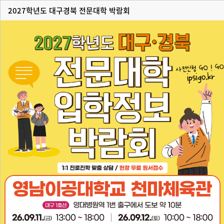
2027학년도 대구경북 전문대학 박람회
입학정보
내꿈에날개를달다.
닫기
하루동안 이창 열지 않기
01
01