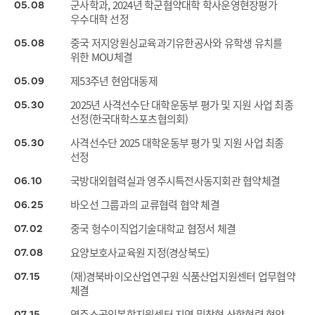
군사학과, 2024년 학군협약대학 학사운영현장평가
05
08
우수대학 선정
중국 저지앙원싱교육과기유한공사와 유학생 유치를
05
08
위한 MOU체결
제53주년 현암대동제
05
09
2025년 사격선수단 대학운동부 평가 및 지원 사업 최종
05
30
선정(한국대학스포츠협의회)
사격선수단 2025 대학운동부 평가 및 지원 사업 최종
05
30
선정
국방대외협력실과 영주시특전사동지회관 협약체결
06
10
바오선 그룹과의 교류협력 협약 체결
06
25
중국 헝수이직업기술대학교 협정서 체결
07
02
요양보호사교육원 지정(경상북도)
07
08
(재)경북바이오산업연구원 식품산업지원센터 업무협약
07
15
체결
영주소공인복합지원센터 지역 밀착형 산학협력 협약
07
15