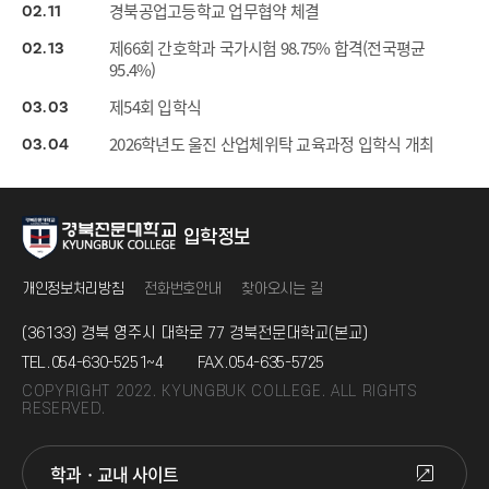
경북공업고등학교 업무협약 체결
02
11
제66회 간호학과 국가시험 98.75% 합격(전국평균
02
13
95.4%)
제54회 입학식
03
03
2026학년도 울진 산업체위탁 교육과정 입학식 개최
03
04
입학정보
개인정보처리방침
전화번호안내
찾아오시는 길
(36133) 경북 영주시 대학로 77 경북전문대학교(본교)
TEL.
054-630-5251~4
FAX.
054-635-5725
COPYRIGHT 2022. KYUNGBUK COLLEGE. ALL RIGHTS
RESERVED.
학과 · 교내 사이트