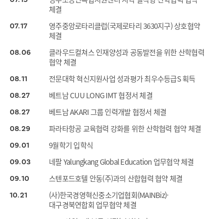
체결
영주중앙로타리클럽(국제로타리 3630지구) 상호협약
07
17
체결
클라우드컬쳐스 인재양성과 공동발전을 위한 산학협력
08
06
협약 체결
전문대학 혁신지원사업 성과평가 최우수등급S 획득
08
11
베트남 CUU LONG IMT 협정서 체결
08
27
베트남 AKARI 그룹 인력개발 협정서 체결
08
27
파라타항공 교육협력 강화를 위한 산학협력 협약 체결
08
29
9월학기 입학식
09
01
네팔 Yalungkang Global Education 업무협약 체결
09
03
스텐포드호텔 안동(주)과의 산합협력 협약 체결
09
10
(사)한국경영혁신중소기업협회(MAINBiz)·
10
21
대구경북연합회 업무협약 체결