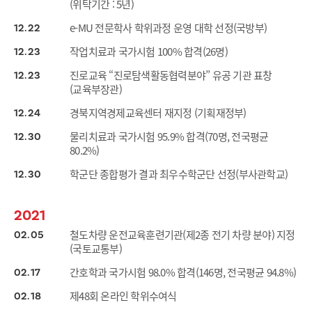
(위탁기간 : 5년)
e-MU 전문학사 학위과정 운영 대학 선정(국방부)
12
22
작업치료과 국가시험 100% 합격(26명)
12
23
진로교육 “진로탐색활동협력분야” 유공 기관 표창
12
23
(교육부장관)
경북지역경제교육센터 재지정 (기획재정부)
12
24
물리치료과 국가시험 95.9% 합격(70명, 전국평균
12
30
80.2%)
학군단 종합평가 결과 최우수학군단 선정(부사관학교)
12
30
2021
철도차량 운전교육훈련기관(제2종 전기 차량 분야) 지정
02
05
(국토교통부)
간호학과 국가시험 98.0% 합격(146명, 전국평균 94.8%)
02
17
제48회 온라인 학위수여식
02
18