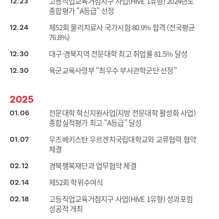
고등직업교육거점지구 사업(HiVE 1유형) 2024년도
12
23
종합평가 “A등급” 선정
제52회 물리치료사 국가시험 80.9% 합격 (전국평균
12
24
76.8%)
대구·경북지역 전문대학 최고 취업률 81.5% 달성
12
30
육군교육사령부 “최우수 부사관학군단 선정”
12
30
2025
전문대학 혁신지원사업(지방 전문대학 활성화 사업)
01
06
종합실적평가 최고 “A등급” 달성
우즈베키스탄 우르겐치국립대학교와 교류협력 협약
01
07
체결
경북행복재단과 업무협약 체결
02
12
제52회 학위수여식
02
14
고등직업교육거점지구 사업(HiVE 1유형) 성과포럼
02
18
성공적 개최