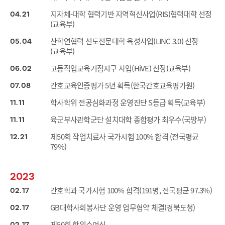
지자체-대학 협력기반 지역혁신사업(RIS)협력대학 선정
04
21
(교육부)
산학연협력 선도전문대학 육성사업(LINC 3.0) 선정
05
04
(교육부)
고등직업교육거점지구 사업(HiVE) 선정(교육부)
06
02
간호교육인증평가 5년 획득(한국간호교육평가원)
07
08
학사학위 전공심화과정 운영진단 S등급 획득(교육부)
11
11
육군부사관학군단 설치대학 종합평가 최우수(국방부)
11
11
제50회 작업치료사 국가시험 100% 합격 (전국평균
12
21
79%)
2023
간호학과 국가시험 100% 합격(191명, 전국평균 97.3%)
02
17
GB대학사회봉사단 운영 업무협약 체결(경북도청)
02
17
제50회 학위수여식
02
17