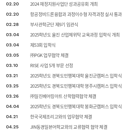
2024 재정지원사업단 성과공유회 개최
02
20
항공정비드론융합과 과정이수형 자격과정 실사 통과
02
20
부사관학군단 제9기 임관식
02
28
2025학년도 울진 산업체위탁 교육과정 입학식 개최
03
04
제53회 입학식
03
04
㈜PGK 업무협약 체결
03
05
RISE 사업 5개 부문 선정
03
10
2025학년도 경북도민행복대학 울진군캠퍼스 입학식
03
21
2025학년도 경북도민행복대학 영주시캠퍼스 입학식
03
25
㈜일진베어링아트 산학협력협약 체결
03
26
2025학년도 경북도민행복대학 봉화군캠퍼스 입학식
04
04
한국국제조리고와의 업무협약 체결
04
21
JIN동경일본어학교와의 교류협력 협약 체결
04
25