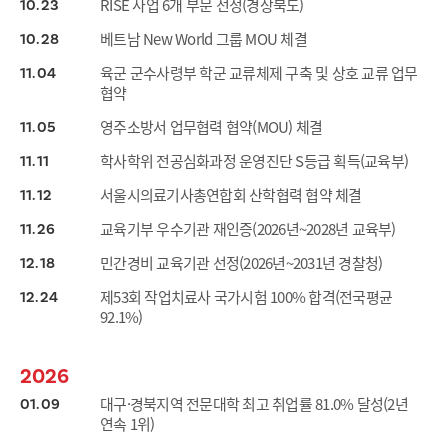
RISE 사업 6개 부문 선정(경상북도)
10
23
베트남 New World 그룹 MOU 체결
10
28
육군 군수사령부 학군 교류체제 구축 및 상호 교류 업무
11
04
협약
영주소방서 업무협력 협약(MOU) 체결
11
05
학사학위 전공심화과정 운영진단 S등급 획득(교육부)
11
11
서울시의료기사총연합회 산학협력 협약 체결
11
12
교육기부 우수기관 재인증(2026년~2028년 교육부)
11
26
민간경비 교육기관 선정(2026년~2031년 경찰청)
12
18
제53회 작업치료사 국가시험 100% 합격(전국평균
12
24
92.1%)
2026
대구·경북지역 전문대학 최고 취업률 81.0% 달성(2년
01
09
연속 1위)