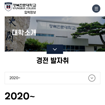
입학정보
대학소개
경전 발자취
2020~
2020~