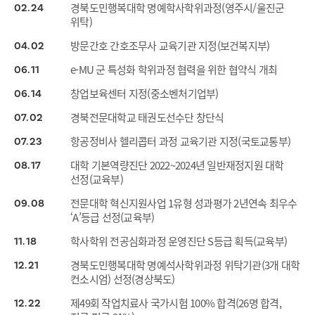
경북도민행복대학 명예학사학위과정(영주시/울진군
02
24
위탁)
방문간호 간호조무사 교육기관 지정(보건복지부)
04
02
e-MU 군 특성화 학위과정 협력을 위한 협약식 개최
06
11
창업보육센터 지정(중소벤처기업부)
06
14
경북전문대학교 태권도선수단 창단식
07
02
항공정비사 헬리콥터 과정 교육기관 지정(국토교통부)
07
23
대학 기본역량진단 2022~2024년 일반재정지원 대학
08
17
선정(교육부)
전문대학 혁신지원사업 1유형 성과평가 2년연속 최우수
09
08
‘A’등급 선정(교육부)
학사학위 전공심화과정 운영진단 S등급 획득(교육부)
11
18
경북도민행복대학 명예석사학위과정 위탁기관(3개 대학
12
21
컨소시엄) 선정(경상북도)
제49회 작업치료사 국가시험 100% 합격(26명 합격,
12
22