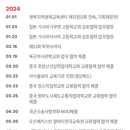
2024
경북지역경제교육센터 재지정(2회 연속, 기획재정부)
01
01
일본 가시마가쿠엔 고등학교와 상호협력 업무협정
01
23
일본 가시마아사히 고등학교와 상호협력 업무협정
01
23
제51회 학위수여식
02
16
육군부사관학교와 업무 협약 체결
03
19
중국 후앙산건강직업대학교와 교류협력 협약 체결
03
20
아이돌보미 교육기관 지정(경상북도)
03
22
중국 징스직업학교와 교류협력 협약 체결
03
23
중국 벙부도시궤도교통직업대학교와 교류협력 협약
03
25
체결
국군수송사령부와 MOU체결
04
30
우즈베키스탄 알마티한국교육원 교류협력 협약 체결
05
05