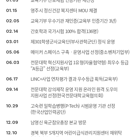
교육기부 진로체험 인증기관 재선정
01
03
영주시 정신건강 복지센터 MOU 체결
01
15
교육기부 우수기관 재인증(교육부 인증기간 3년)
02
05
간호학과 국가시험 100% 합격(136명)
02
14
제301학생군사교육단(부사관학군단) 정식 운영
03
01
메이커 스페이스 구축ㆍ운영사업 선정(중소벤처기업부)
05
06
전문대학 혁신지원사업 1유형(자율협약형) 최우수 등급
06
03
“A등급” 선정(교육부)
LINC+사업 연차평가 결과 우수등급 획득(교육부)
06
17
전문대학 강의제작 운영 지원 온라인 원격 도우미
09
14
지원사업 선정(한국전문대학교육협의회)
고숙련 일학습병행(P-Tech) 시범운영 기관 선정
10
29
(한국산업인력공단)
남영신 육군참모총장 본교 방문
12
09
경북 북부 5개지역 어린이급식관리지원센터 재위탁
12
10