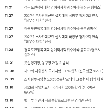
경북도민행복대학 명예학사학위수여식(울진군 캠퍼스)
11
21
2024년 부사관학군단 설치대학 국방부 평가 2회 연속
11
27
“최우수 대학” 선정
경북도민행복대학 명예석사학위수여식(북부캠퍼스)
11
27
2024년 부사관학군단 설치대학 국방부 평가 2회 연속
11
27
"최우수 대학" 선정
경북도민행복대학 명예학사학위수여식(봉화군/영주시
11
28
캠퍼스)
풋살경기장, 농구장 개장 기념식
12
01
제52회 치위생사 국가시험 100% 합격 (전국평균 86.5%)
12
08
스좌좡루시앙철도중등전문학교와의 교류협력 협약 체결
12
09
제52회 작업치료사 국가시험 100% 합격 (전국평균
12
18
89.7%)
법무부 이민자 사회통합프로그램 운영기관 선정
12
18