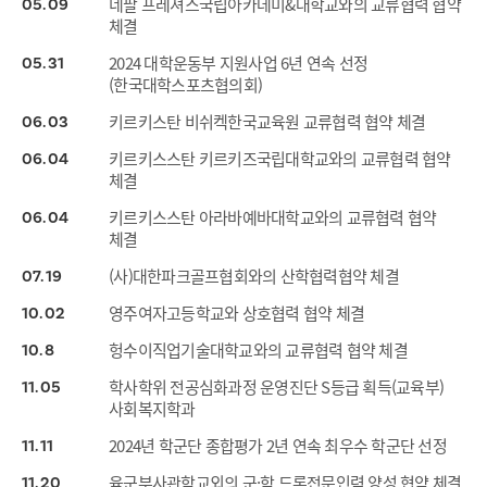
네팔 프레셔스국립아카데미&대학교와의 교류협력 협약
05
09
체결
2024 대학운동부 지원사업 6년 연속 선정
05
31
(한국대학스포츠협의회)
키르키스탄 비쉬켁한국교육원 교류협력 협약 체결
06
03
키르키스스탄 키르키즈국립대학교와의 교류협력 협약
06
04
체결
키르키스스탄 아라바예바대학교와의 교류협력 협약
06
04
체결
(사)대한파크골프협회와의 산학협력협약 체결
07
19
영주여자고등학교와 상호협력 협약 체결
10
02
헝수이직업기술대학교와의 교류협력 협약 체결
10
8
학사학위 전공심화과정 운영진단 S등급 획득(교육부)
11
05
사회복지학과
2024년 학군단 종합평가 2년 연속 최우수 학군단 선정
11
11
육군부사관학교외의 군·학 드론전문인력 양성 협약 체결
11
20