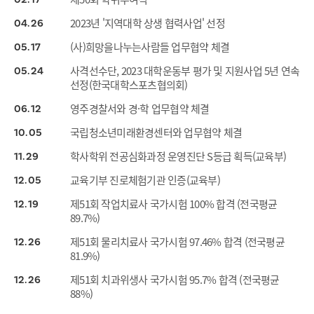
2023년 '지역대학 상생 협력사업' 선정
04
26
(사)희망을나누는사람들 업무협약 체결
05
17
사격선수단, 2023 대학운동부 평가 및 지원사업 5년 연속
05
24
선정(한국대학스포츠협의회)
영주경찰서와 경·학 업무협약 체결
06
12
국립청소년미래환경센터와 업무협약 체결
10
05
학사학위 전공심화과정 운영진단 S등급 획득(교육부)
11
29
교육기부 진로체험기관 인증(교육부)
12
05
제51회 작업치료사 국가시험 100% 합격 (전국평균
12
19
89.7%)
제51회 물리치료사 국가시험 97.46% 합격 (전국평균
12
26
81.9%)
제51회 치과위생사 국가시험 95.7% 합격 (전국평균
12
26
88%)