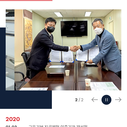
/
2
2
2020