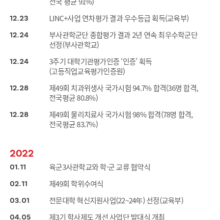
전국 평균 91%)
LINC+사업 연차평가 결과 우수등급 획득(교육부)
12
23
부사관학군단 종합평가 결과 2년 연속 최우수학군단
12
24
선정(부사관학교)
3주기 대학기관평가인증 ‘인증’ 획득
12
24
(고등직업교육평가인증원)
제49회 치과위생사 국가시험 94.7% 합격(36명 합격,
12
28
전국평균 80.8%)
제49회 물리치료사 국가시험 98% 합격(78명 합격,
12
28
전국평균 83.7%)
2022
육군3사관학교와 학·군 교류 협약식
01
11
제49회 학위수여식
02
11
전문대학 혁신지원사업(22~24年) 선정(교육부)
03
01
제3기 학사제도 개선 사업단 발대식 개최
04
05