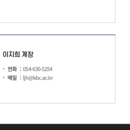
이지희 계장
전화
054-630-5254
메일
ljh@kbc.ac.kr