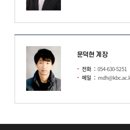
문덕현 계장
전화
054-630-5251
메일
mdh
@kbc.ac.