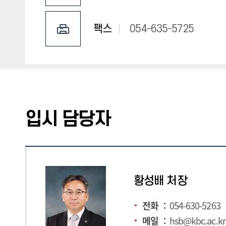
팩스
054-635-5725
입시 담당자
황성배 처장
전화
054-630-5263
메일
hsb@kbc.ac.kr